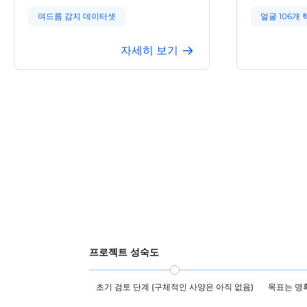
집되었습니다.
61~64장의
여드름 감지 데이터셋
얼굴 106개
굴 감지 박스
라벨링하고, 
피부 질환 데이터셋
자세히 보기
였습니다. 본
106 키포인트
얼굴 피부 데이터셋
제에 활용될 
피부과 AI 데이터셋
모반 감지 데이터셋
흉터 감지 데이터셋
주근깨 감지 데이터셋
프로젝트 성숙도
초기 검토 단계 (구체적인 사양은 아직 없음)
목표는 명