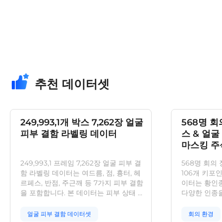
추천 데이터셋
249,993,1개 박스 7,262장 얼굴
568명 회
피부 결함 라벨링 데이터
스 & 얼굴
마스킹 주
249,993,1 프레임 7,262장 얼굴 피부 결
568명 회의 
함 라벨링 데이터는 여드름, 점, 흉터, 헤
106개 키포
르페스, 반점, 주근깨 등 7가지 피부 결함
이터는 황인종
을 포함합니다. 본 데이터는 피부 상태 분
다양한 인종을
석, 얼굴 인식 등 다양한 연구에 활용할 수
을 대상으로 
있습니다.
관, 침실 등
얼굴 피부 결함 데이터셋
회의 환경