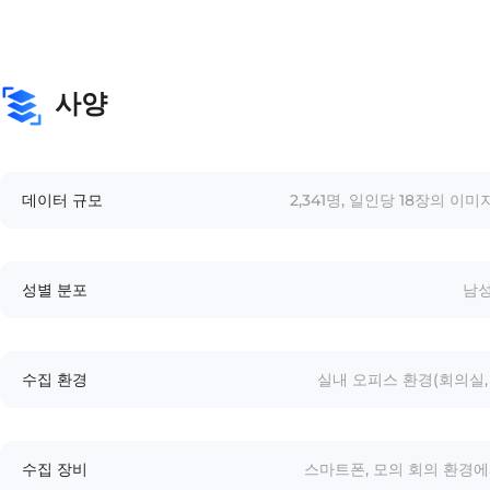
사양
데이터 규모
2,341명, 일인당 18장의 이
성별 분포
남성 
수집 환경
실내 오피스 환경(회의실, 
수집 장비
스마트폰, 모의 회의 환경