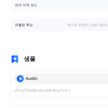
언어 지역 코드
라벨링 특성
텍스트 콘텐츠, 타임스탬프, 
샘플
Audio
บริเวณใกล้ๆมีห้างสรรพสินค้าอะไรบ้าง