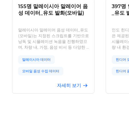
155명 말레이시아 말레이어 음
397명
성 데이터_유도 발화(모바일)
_유도 
말레이시아 말레이어 음성 데이터_유도
인도 힌디
(모바일)는 지정된 스크립트를 기반으로
은 제공된
낭독 및 시뮬레이션 녹음을 진행하였으
시뮬레이션
며, 차량 내, 가정, 음성 비서 등 다양한 분
량 내 환경
야를 포함합니다. 본 데이터셋은 텍스트
한 분야의
내용 등 여러 속성을 라벨링하였으며, 155
데이터셋은
말레이시아 데이터
힌디어 
명의 말레이시아 현지인이 참여해 수집하
양한 속성
였습니다. 높은 정확도를 보유하여 음성
지역과 문
모바일 음성 수집 데이터
힌디어 
인식 관련 연구 및 응용에 풍부한 자원을
이 녹음에
제공합니다. 다수 AI 기업의 검증을 통해
아 음성 
안내 음성
말레이시아 음성
자세히 보기
실제 환경의 다양성에 대응하는 모델 성
자원을 제
능 향상에 기여합니다. 데이터 수집, 저장
터 검증을
및 사용 과정에서 개인정보 보호법과 관
면한 모델
련 규정을 엄격히 준수하며, GDPR,
도록 지원
CCPA, PIPL을 모두 준수합니다.
장 및 활
와 합법적
보호 관련
철저히 준