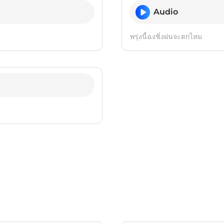
Audio
พรุ่งนี้ฉงชิ่งฝนจะตกไหม