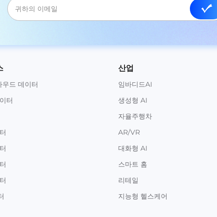
스
산업
라우드 데이터
임바디드AI
데이터
생성형 AI
자율주행차
이터
AR/VR
이터
대화형 AI
이터
스마트 홈
이터
리테일
터
지능형 헬스케어