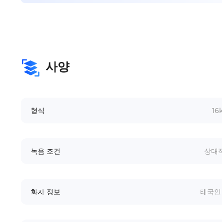
사양
형식
16
녹음 조건
상대적
화자 정보
태국인 