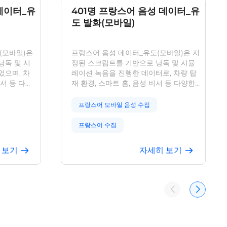
데이터_유
401명 프랑스어 음성 데이터_유
도 발화(모바일)
(모바일)은
프랑스어 음성 데이터_유도(모바일)은 지
낭독 및 시
정된 스크립트를 기반으로 낭독 및 시뮬
었으며, 차
레이션 녹음을 진행한 데이터로, 차량 탑
비서 등 다양
재 환경, 스마트 홈, 음성 비서 등 다양한
습니다. 본
분야의 콘텐츠를 포함합니다. 본 데이터
 기호 등 다
셋은 텍스트 전사, 노이즈 기호 등 다양한
프랑스어 모바일 음성 수집
, 스페인,
속성을 라벨링하였으며, 프랑스, 캐나다,
 343명이
르완다 등 국가의 참여자 401명이 녹음에
프랑스어 수집
하며 각 참
참여하였고, 남녀 비율은 균형 있게 구성
니다. 정확
되어 있으며, 1인당 50문장을 낭독하였습
프랑스어 음성 데이터
 보기
자세히 보기
구 및 응용에
니다. 정확도가 높아 음성 인식 관련 연구
 AI 기업
및 응용에 유용한 리소스를 제공합니다.
발달 음성 인식 데이터
서의 다양성
다수의 AI 기업을 통해 실제 환경의 다양
 효과적임이
성에 직면했을 때 모델의 우수한 성능에
터 보호법과
기여하는 것으로 검증되었습니다. 저희는
 준수하며,
데이터 보호 관련 법률 및 개인정보 보호
정에서 사용
규정을 엄격히 준수하며, 데이터 수집, 저
보호합니다.
장, 사용 전 과정에서 사용자의 프라이버