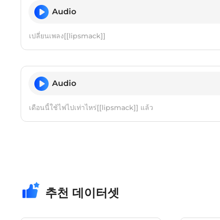
Audio
เปลี่ยนเพลง[[lipsmack]]
Audio
เดือนนี้ใช้ไฟไปเท่าไหร่[[lipsmack]] แล้ว
추천 데이터셋