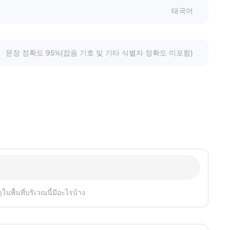
태국어
문장 정확도 95%(잡음 기호 및 기타 식별자 정확도 미포함)
ในพื้นที่บริเวณนี้มีอะไรบ้าง