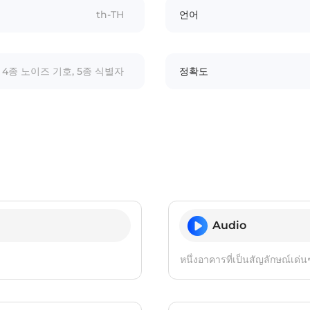
th-TH
언어
4종 노이즈 기호, 5종 식별자
정확도
Audio
หนึ่งอาคารที่เป็นสัญลักษณ์เด่นๆ