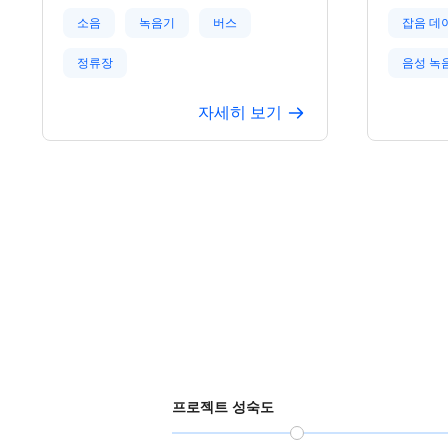
포맷으로 녹음하여, 음질이 선명하고 자
데이터입니다
연스럽습니다. 여러 AI 기업 검증을 거쳐
UX560
소음
녹음기
버스
잡음 데
실제 세계 다양성에 대응하는 모델 성능
링률, 스
향상에 기여하며, 개인정보 보호법과 프
녹음 음질
정류장
음성 녹
라이버시 규정을 엄격히 준수하고, 모든
여러 AI
데이터는 GDPR, CCPA, PIPL을 준수합
에 대응하
자세히 보기
니다.
니다. 데
개인정보 
엄격히 준
CCPA, 
프로젝트 성숙도