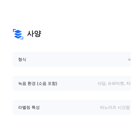
사양
형식
4
녹음 환경 (소음 포함)
식당, 슈퍼마켓, 지
라벨링 특성
비노이즈 시간점