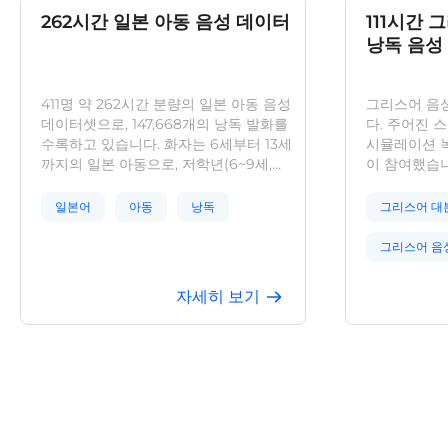
262시간 일본 아동 음성 데이터
111시간
낭독 음성
411명 약 262시간 분량의 일본 아동 음성
그리스어 음
데이터셋으로, 147,668개의 낭독 발화를
다. 주어진 
수록하고 있습니다. 화자는 6세부터 13세
시뮬레이션 녹
까지의 일본 아동으로, 저학년(6~9세,
이 참여했습니
179명)과 고학년(10~13세, 232명)으로 분
출신으로, 조
류되며 성별 구성이 균형 있게 이루어져
녹음했습니다.
일본어
아동
낭독
그리스어 대
있습니다. 스마트폰을 사용하여
인당 약 1,
16kHz/16bit 모노 WAV 형식으로 녹음되
지정 교정을 
그리스어 음
었으며, 발화 전사 및 낭독 스크립트가 함
인식 관련 연
께 제공됩니다. 본 데이터셋은 일본어 아
소스를 제공합
그리스어 오
자세히 보기
동 음성 인식(ASR), 음성 합성(TTS), 화자
을 통해 실제
인식, 발음 평가 등의 태스크에 활용 가능
한 성능을 발
그리스어 음
합니다.
터 수집, 저
GDPR, CCP
그리스어 음
규정을 철저
시와 합법적 