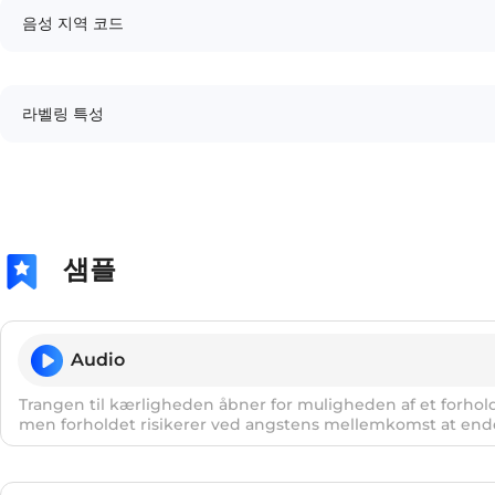
음성 지역 코드
라벨링 특성
샘플
Audio
Trangen til kærligheden åbner for muligheden af et forhold
men forholdet risikerer ved angstens mellemkomst at ende
objektgørelse.