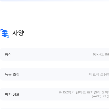
사양
형식
16kHz, 1
녹음 조건
비교적 조용한
총 152명의 덴마크 현지인이 참여
화자 정보
(44%), 