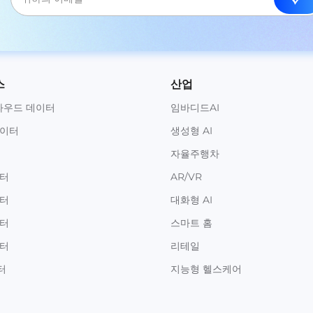
스
산업
라우드 데이터
임바디드AI
데이터
생성형 AI
자율주행차
이터
AR/VR
이터
대화형 AI
이터
스마트 홈
이터
리테일
터
지능형 헬스케어