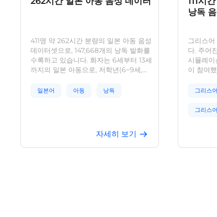
262시간 일본 아동 음성 데이터
111시
낭독 음
411명 약 262시간 분량의 일본 아동 음성
그리스어 
데이터셋으로, 147,668개의 낭독 발화를
다. 주어
수록하고 있습니다. 화자는 6세부터 13세
시뮬레이션
까지의 일본 아동으로, 저학년(6~9세,
이 참여했
179명)과 고학년(10~13세, 232명)으로 분
출신으로,
류되며 성별 구성이 균형 있게 이루어져
녹음했습니
일본어
아동
낭독
그리스어
있습니다. 스마트폰을 사용하여
인당 약 
16kHz/16bit 모노 WAV 형식으로 녹음되
지정 교정
그리스어
었으며, 발화 전사 및 낭독 스크립트가 함
인식 관련
께 제공됩니다. 본 데이터셋은 일본어 아
소스를 제
그리스어
자세히 보기
동 음성 인식(ASR), 음성 합성(TTS), 화자
을 통해 
인식, 발음 평가 등의 태스크에 활용 가능
한 성능을
그리스어
합니다.
터 수집,
GDPR, 
그리스어
규정을 철
시와 합법