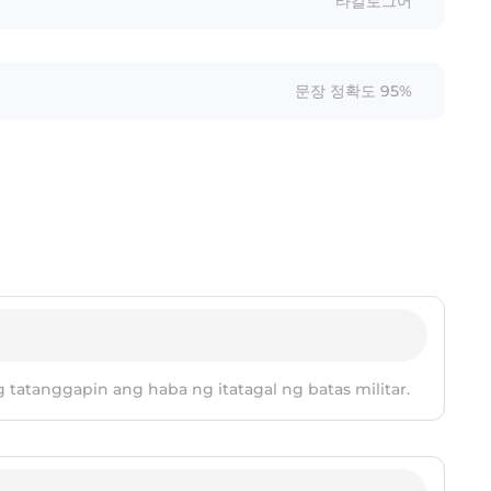
타갈로그어
문장 정확도 95%
tatanggapin ang haba ng itatagal ng batas militar.