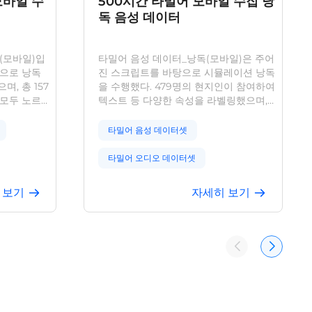
모바일 수
500시간 타밀어 모바일 수집 낭
독 음성 데이터
(모바일)입
타밀어 음성 데이터_낭독(모바일)은 주어
반으로 낭독
진 스크립트를 바탕으로 시뮬레이션 낭독
, 총 157
을 수행했다. 479명의 현지인이 참여하여
 모두 노르
텍스트 등 다양한 속성을 라벨링했으며,
 없는 환경
정확도가 높다. 음성 인식 연구 및 응용에
용은 광범위
유용하며, 다수의 AI 기업 검증을 통해 실
타밀어 음성 데이터셋
니다. 텍스트
제 환경의 다양성에 대응하는 모델 성능
확도가 높으
강화에 기여한다. 모든 데이터는 GDPR,
타밀어 오디오 데이터셋
응용을 위한
CCPA, PIPL을 준수한다.
다수의 AI
타밀어 언어 데이터셋
 보기
자세히 보기
의 다양성에
 입증했습니
타밀어 독백 데이터셋
 전 과정에
 개인정보 보
타밀어 음성 코퍼스
사용자 프라
합니다.
타밀어 ASR 데이터
대본 기반 타밀어 음성