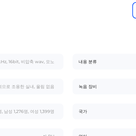
kHz, 16bit, 비압축 wav, 모노
내용 분류
으로 조용한 실내, 울림 없음
녹음 장비
명, 남성 1,276명, 여성 1,399명
국가