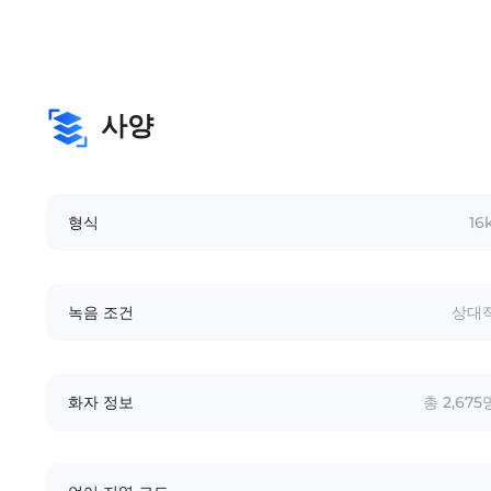
사양
형식
16
녹음 조건
상대적
화자 정보
총 2,675