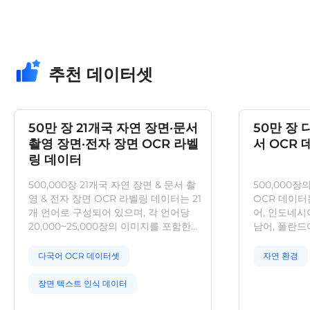
추천 데이터셋
50만 장 21개국 자연 장면·문서
50만 장 
촬영 장면·전자 장면 OCR 라벨
서 OCR 
링 데이터
500,000장 21개국 자연 장면 & 문서 촬
500,000장
영 & 전자 장면 OCR 라벨링 데이터는 21
OCR 데이터
개 언어로 구성되어 있으며, 각 언어당
어, 인도네시
20,000~25,000장의 이미지를 포함한다.
남어, 폴란드
데이터 유형은 자연 장면, 문서 촬영, 전자
니다. 다양한
화면으로 다양하며, 촬영 각도와 환경도
영한 수집 방
다국어 OCR 데이터셋
자연 환경
다채롭다. 라벨링은 행(열) 단위의 사각형
활용될 수 있
또는 다각형 어노테이션, 내용 전사 방식
장면 텍스트 인식 데이터
으로 수행되며, 다국어 OCR 인식 연구에
활용할 수 있다.