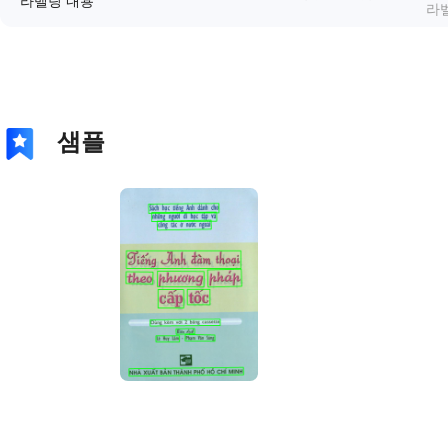
라벨링 내용
라벨
샘플