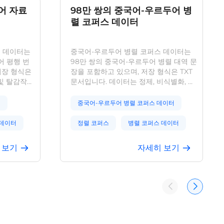
어 자료
98만 쌍의 중국어-우르두어 병
렬 코퍼스 데이터
료 데이터는
중국어-우르두어 병렬 코퍼스 데이터는
어 평행 번
98만 쌍의 중국어-우르두어 병렬 대역 문
저장 형식은
장을 포함하고 있으며, 저장 형식은 TXT
 및 탈감작
문서입니다. 데이터는 정제, 비식별화, 품
계 번역 및
질 검사를 거쳤으며, 텍스트 데이터 분석
 분석을 위
의 기초 코퍼스로서 기계 번역 등 다양한
터
중국어-우르두어 병렬 코퍼스 데이터
있습니다.
분야에서 활용 가능합니다.
 데이터
정렬 코퍼스
병렬 코퍼스 데이터
정렬 코퍼스 데이터
 보기
자세히 보기