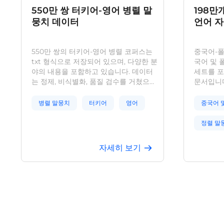
550만 쌍 터키어-영어 병렬 말
198만
뭉치 데이터
언어 
550만 쌍의 터키어-영어 병렬 코퍼스는
중국어-폴
txt 형식으로 저장되어 있으며, 다양한 분
국어 및 
야의 내용을 포함하고 있습니다. 데이터
세트를 포
는 정제, 비식별화, 품질 검수를 거쳤으며,
문서입니다
텍스트 데이터 분석의 기초 코퍼스로 활
검사가 수
용될 수 있으며, 기계 번역 등의 분야에서
분야에서 
병렬 말뭉치
터키어
영어
중국어 
활용 가능합니다.
본 코퍼스
정렬 말
정렬 말
자세히 보기