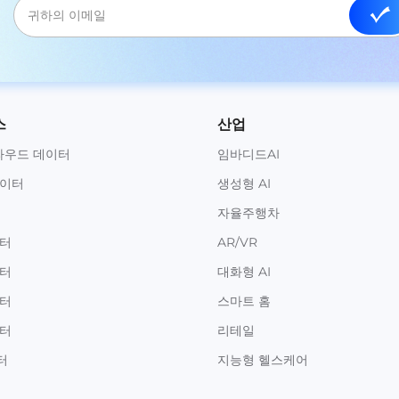
스
산업
라우드 데이터
임바디드AI
데이터
생성형 AI
자율주행차
이터
AR/VR
이터
대화형 AI
이터
스마트 홈
이터
리테일
터
지능형 헬스케어