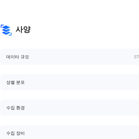
사양
데이터 규모
5
성별 분포
수집 환경
수집 장비